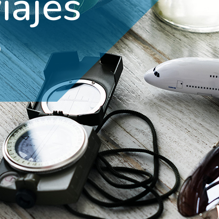
iajes
?