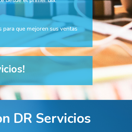
le desde el primer día.
s para que mejoren sus ventas
icios!
on DR Servicios